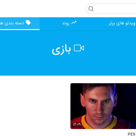
یدئو های برتر
روند
دسته بندی ها
بازی
14:29