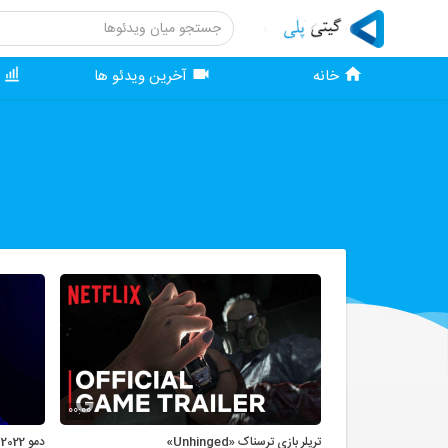
خانه
آخرین ویدئو ها
و
00:00
تریلر بازی ترسناک «Unhinged»
دمو PES 2022