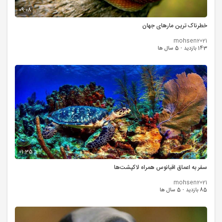
09:08
خطرناک ترین مارهای جهان
mohsen2021
143 بازدید
·
5 سال ها
01:35
سفر به اعماق اقیانوس همراه لاکپشت‌ها
mohsen2021
85 بازدید
·
5 سال ها