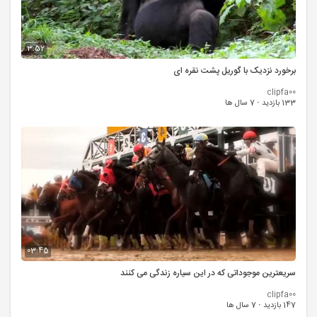
3:52
برخورد نزدیک با گوریل پشت نقره ای
clipfa00
133 بازدید
·
7 سال ها
03:45
سریعترین موجوداتی که در این سیاره زندگی می کنند
clipfa00
147 بازدید
·
7 سال ها