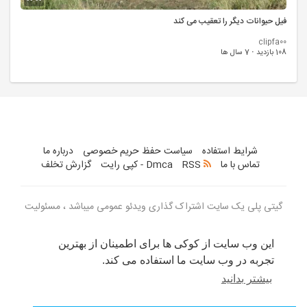
00:00
فیل حیوانات دیگر را تعقیب می کند
clipfa00
108 بازدید
·
7 سال ها
شرایط استفاده
سیاست حفظ حریم خصوصی
درباره ما
تماس با ما
RSS
Dmca - کپی رایت
گزارش تخلف
گیتی پلی یک سایت اشتراک گذاری ویدئو عمومی میباشد ، مسئولیت
ویدئو های بارگذاری شده با کاربران می باشد
این وب سایت از کوکی ها برای اطمینان از بهترین
زبان
تجربه در وب سایت ما استفاده می کند.
بیشتر بدانید