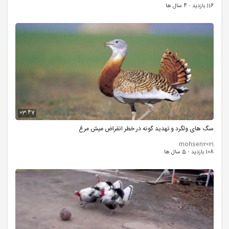
116 بازدید
·
4 سال ها
03:47
سگ های ولگرد و تهدید گونه در خطر انقراض میش مرغ
mohsen2021
108 بازدید
·
5 سال ها