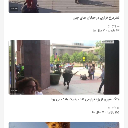
00:00
شترمرغ فراری در خیابان های چین
clipfa00
93 بازدید
·
7 سال ها
00:00
لانگ هورن از رژه فرار می کند ، به یک بانک می رود
clipfa00
115 بازدید
·
7 سال ها