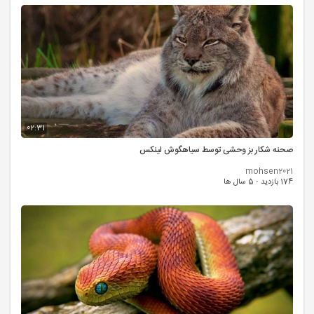
02:31
صحنه شکار بز وحشی توسط سیاهگوش لینکس
mohsen2021
174 بازدید
·
5 سال ها