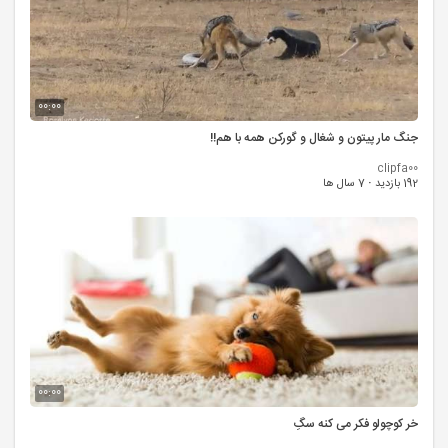
00:00
جنگ مار پیتون و شغال و گورکن همه با هم!!
clipfa00
192 بازدید
·
7 سال ها
00:00
خر کوچولو فکر می کنه سگِ