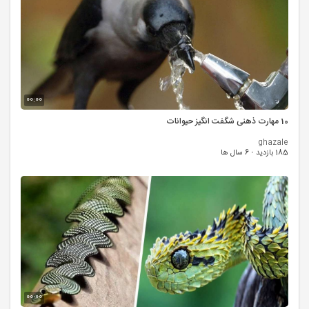
00:00
10 مهارت ذهنی شگفت انگیز حیوانات
ghazale
185 بازدید
·
6 سال ها
00:00