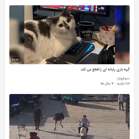
00:00
گربه بازی رایانه ای را قطع می کند
clipfa00
112 بازدید
·
7 سال ها