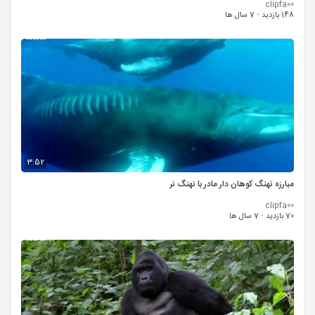
clipfa00
148 بازدید
·
7 سال ها
3:52
مبارزه نهنگ کوهان دار مادر با نهنگ نر
clipfa00
70 بازدید
·
7 سال ها