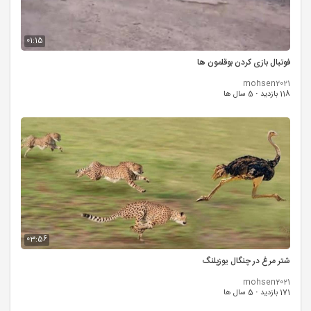
01:15
فوتبال بازی کردن بوقلمون ها
mohsen2021
118 بازدید
·
5 سال ها
03:56
شتر مرغ در چنگال یوزپلنگ
mohsen2021
171 بازدید
·
5 سال ها