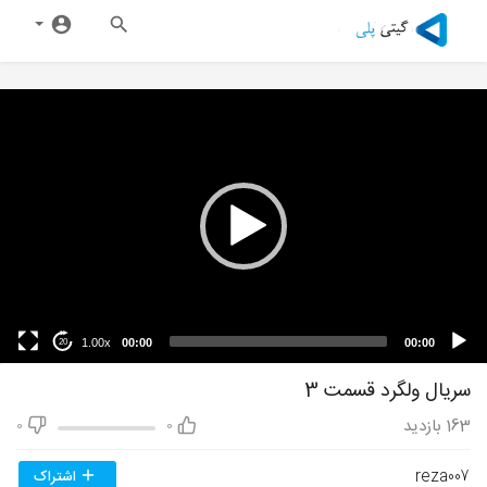
1.00x
00:00
00:00
20
سریال ولگرد قسمت 3
163
بازدید
0
0
reza007
اشتراک