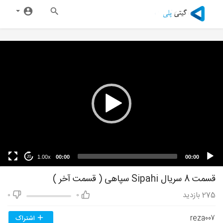
1.00x
00:00
00:00
20
قسمت 8 سریال Sipahi سپاهی ( قسمت آخر )
275
بازدید
0
0
reza007
اشتراک