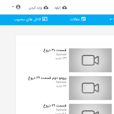
آپلود
وارد كردن
مقالات
کانال های محبوب
قسمت ۳۰ دروغ
fannew
149 بازدید
پرومو دوم قسمت ۲۹ دروغ
fannew
86 بازدید
قسمت ۲۹ دروغ
fannew