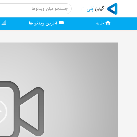
خانه
آخرین ویدئو ها
و