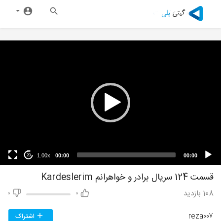
1.00x
00:00
00:00
20
قسمت 124 سریال برادر و خواهرانم Kardeslerim
108
بازدید
0
0
reza007
اشتراک