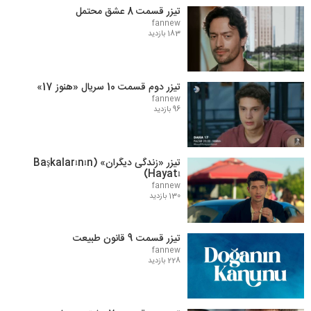
تیزر قسمت 8 عشق محتمل
fannew
183 بازدید
تیزر دوم قسمت 10 سریال «هنوز 17»
fannew
96 بازدید
تیزر «زندگی دیگران» (Başkalarının
Hayatı)
fannew
130 بازدید
تیزر قسمت 9 قانون طبیعت
fannew
228 بازدید