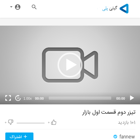
1.00x
00:00
00:00
20
تیزر دوم قسمت اول بازار
101
بازدید
0
0
fannew
اشتراک