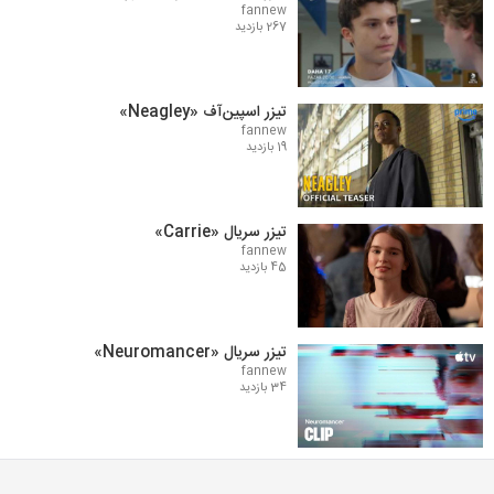
fannew
267 بازدید
تیزر اسپین‌آف «Neagley»
fannew
19 بازدید
تیزر سریال «Carrie»
fannew
45 بازدید
تیزر سریال «Neuromancer»
fannew
34 بازدید