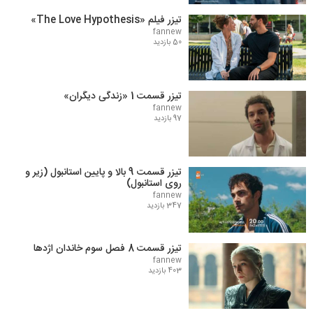
تیزر فیلم «The Love Hypothesis»
fannew
50 بازدید
تیزر قسمت 1 «زندگی دیگران»
fannew
97 بازدید
تیزر قسمت 9 بالا و پایین استانبول (زیر و
روی استانبول)
fannew
347 بازدید
تیزر قسمت 8 فصل سوم خاندان اژدها
fannew
403 بازدید