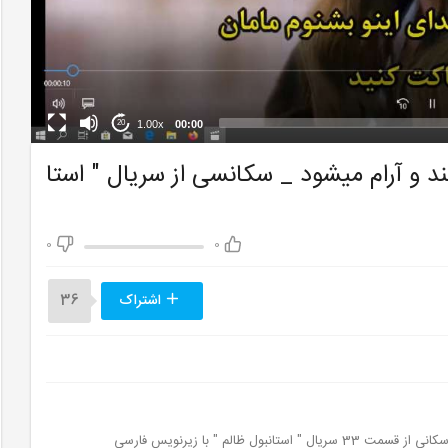
1.00x
00:00
20
و آرام میشود _ سکانسی از سریال " استا
0
0
اشتراک
36
ظالم " با زیرنویس فارسی