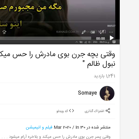
00:00
وقتی بچه جرن بوی مادرش را حس میکند 
نبول ظالم "
1,241
بازدید
Somaye
اشتراک گذاری
کد ویدئو
منتشر شده در 30 Mar 2020 / In
فیلم و انیمیشن
وقتی پسر جرن بوی مادرش را حس میکند و بلاخره آرام میشود . . . سکانی از قسمت 33 سریال " استانبول 