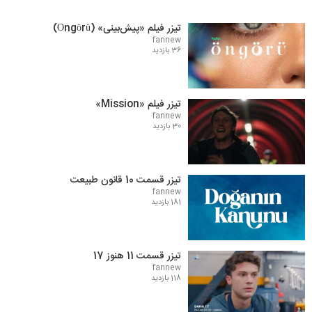
تیزر فیلم «پیش‌بینی» (Öngörü)
fannew
36 بازدید
تیزر فیلم «Mission»
fannew
30 بازدید
تیزر قسمت 10 قانون طبیعت
fannew
181 بازدید
تیزر قسمت 11 هنوز 17
fannew
118 بازدید