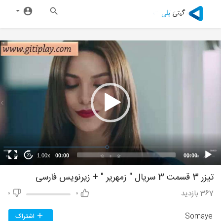
1.00x
00:00
00:00
20
تیزر 3 قسمت 3 سریال " زمهریر " + زیرنویس فارسی
367
بازدید
0
0
Somaye
اشتراک