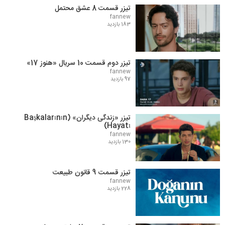
تیزر قسمت 8 عشق محتمل
fannew
183 بازدید
تیزر دوم قسمت 10 سریال «هنوز 17»
fannew
97 بازدید
تیزر «زندگی دیگران» (Başkalarının
Hayatı)
fannew
130 بازدید
تیزر قسمت 9 قانون طبیعت
fannew
228 بازدید