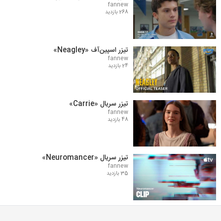
fannew
268 بازدید
تیزر اسپین‌آف «Neagley»
fannew
24 بازدید
تیزر سریال «Carrie»
fannew
48 بازدید
تیزر سریال «Neuromancer»
fannew
35 بازدید