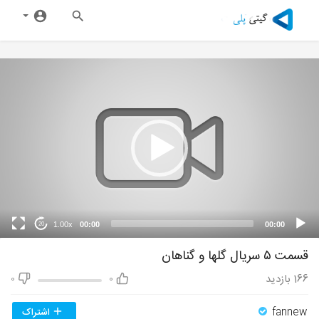
1.00x
00:00
00:00
20
قسمت ۵ سریال گلها و گناهان
166
بازدید
0
0
fannew
اشتراک