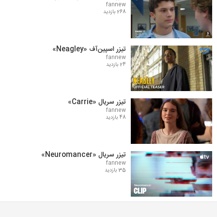
fannew
268 بازدید
تیزر اسپین‌آف «Neagley»
fannew
24 بازدید
تیزر سریال «Carrie»
fannew
48 بازدید
تیزر سریال «Neuromancer»
fannew
35 بازدید