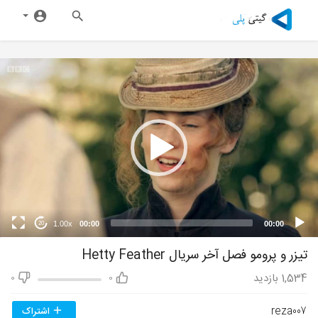
1.00x
00:00
00:00
20
تیزر و پرومو فصل آخر سریال Hetty Feather
1,534
بازدید
0
0
reza007
اشتراک