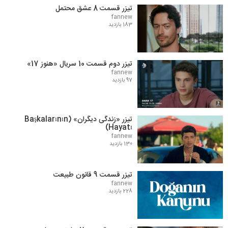
تیزر قسمت 8 عشق محتمل
fannew
183 بازدید
تیزر دوم قسمت 10 سریال «هنوز 17»
fannew
97 بازدید
تیزر «زندگی دیگران» (Başkalarının
Hayatı)
fannew
130 بازدید
تیزر قسمت 9 قانون طبیعت
fannew
228 بازدید