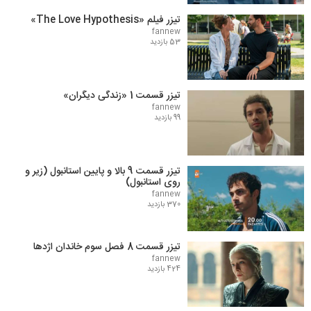
تیزر فیلم «The Love Hypothesis»
fannew
53 بازدید
تیزر قسمت 1 «زندگی دیگران»
fannew
99 بازدید
تیزر قسمت 9 بالا و پایین استانبول (زیر و
روی استانبول)
fannew
370 بازدید
تیزر قسمت 8 فصل سوم خاندان اژدها
fannew
424 بازدید