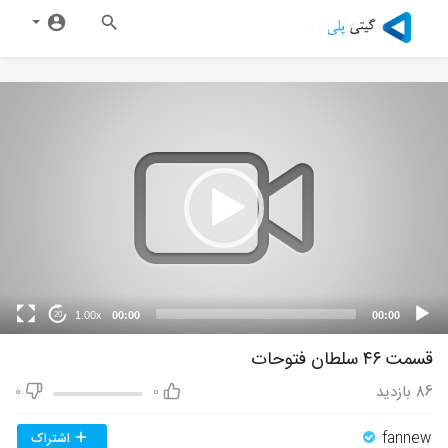
1.00x
00:00
00:00
20
قسمت ۴۶ سلطان فتوحات
86
بازدید
0
0
fannew
اشتراک