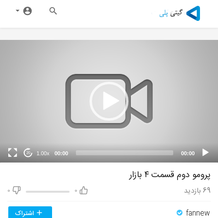
1.00x
00:00
00:00
20
پرومو دوم قسمت ۴ بازار
69
بازدید
0
0
fannew
اشتراک