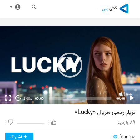
1.00x
00:00
00:00
20
تریلر رسمی سریال «Lucky»
89
بازدید
0
0
fannew
اشتراک