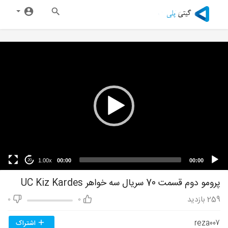
1.00x
00:00
00:00
20
پرومو دوم قسمت 70 سریال سه خواهر UC Kiz Kardes
259
بازدید
0
0
reza007
اشتراک