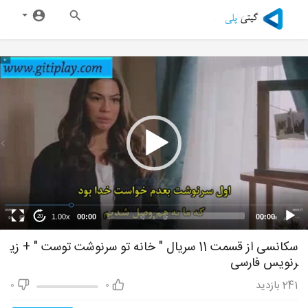
1.00x
00:00
00:00
20
سکانسی از قسمت 11 سریال " خانه تو سرنوشت توست " + زی
رنویس فارسی
241
بازدید
0
0