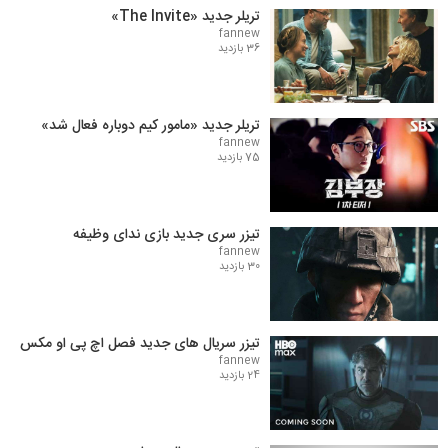
تریلر جدید «The Invite»
fannew
36 بازدید
تریلر جدید «مامور کیم دوباره فعال شد»
fannew
75 بازدید
تیزر سری جدید بازی ندای وظیفه
fannew
30 بازدید
تیزر سریال های جدید فصل اچ پی او مکس
fannew
24 بازدید