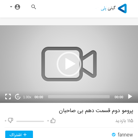
1.00x
00:00
00:00
20
پرومو دوم قسمت دهم بی صاحبان
115
بازدید
0
0
fannew
اشتراک