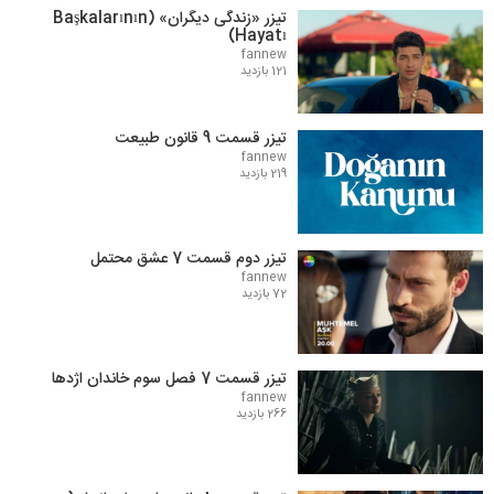
تیزر «زندگی دیگران» (Başkalarının
Hayatı)
fannew
121 بازدید
تیزر قسمت 9 قانون طبیعت
fannew
219 بازدید
تیزر دوم قسمت 7 عشق محتمل
fannew
72 بازدید
تیزر قسمت 7 فصل سوم خاندان اژدها
fannew
266 بازدید