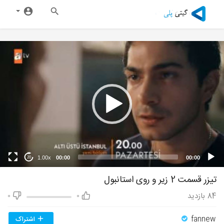
1.00x
00:00
00:00
20
تیزر قسمت 2 زیر و روی استانبول
84
بازدید
0
0
fannew
اشتراک