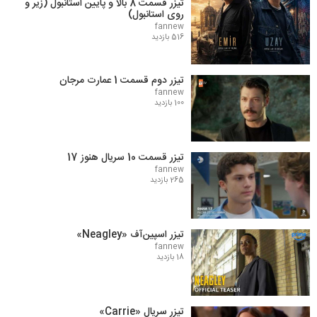
تیزر قسمت 8 بالا و پایین استانبول (زیر و
روی استانبول)
fannew
516 بازدید
تیزر دوم قسمت 1 عمارت مرجان
fannew
100 بازدید
تیزر قسمت 10 سریال هنوز 17
fannew
265 بازدید
تیزر اسپین‌آف «Neagley»
fannew
18 بازدید
تیزر سریال «Carrie»