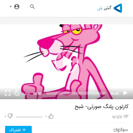
1.00x
00:00
00:00
20
کارتون پلنگ صورتی- شبح
112
بازدید
0
0
clipfa00
اشتراک