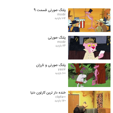
پلنگ صورتی قسمت 9
modir
107 بازدید
پلنگ صورتی
modir
86 بازدید
پلنگ صورتی و تارزان
yasi7
100 بازدید
خنده دار ترین کارتون دنیا
clipfa00
170 بازدید