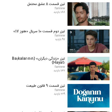
تیزر قسمت 8 عشق محتمل
fannew
188 بازدید
تیزر دوم قسمت 10 سریال «هنوز 17»
fannew
97 بازدید
تیزر «زندگی دیگران» (Başkalarının
Hayatı)
fannew
132 بازدید
تیزر قسمت 9 قانون طبیعت
fannew
229 بازدید