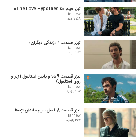
تیزر فیلم «The Love Hypothesis»
fannew
58 بازدید
تیزر قسمت 1 «زندگی دیگران»
fannew
103 بازدید
تیزر قسمت 9 بالا و پایین استانبول (زیر و
روی استانبول)
fannew
402 بازدید
تیزر قسمت 8 فصل سوم خاندان اژدها
fannew
466 بازدید