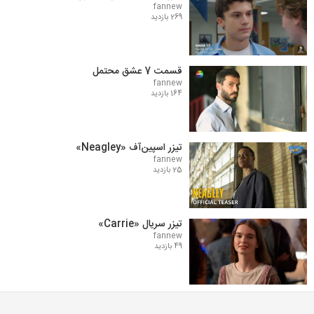
fannew
269 بازدید
قسمت 7 عشق محتمل
fannew
164 بازدید
تیزر اسپین‌آف «Neagley»
fannew
25 بازدید
تیزر سریال «Carrie»
fannew
49 بازدید