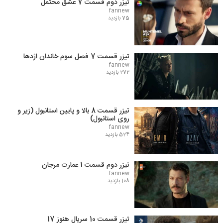
تیزر دوم قسمت 7 عشق محتمل
fannew
75 بازدید
تیزر قسمت 7 فصل سوم خاندان اژدها
fannew
272 بازدید
تیزر قسمت 8 بالا و پایین استانبول (زیر و
روی استانبول)
fannew
524 بازدید
تیزر دوم قسمت 1 عمارت مرجان
fannew
108 بازدید
تیزر قسمت 10 سریال هنوز 17