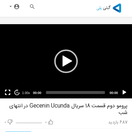
1.00x
00:00
00:00
20
پرومو دوم قسمت 18 سریال Gecenin Ucunda در انتهای
شب
687
بازدید
0
0