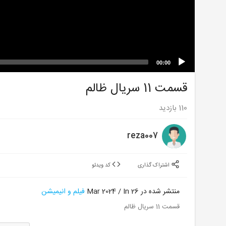
00:00
قسمت 11 سریال ظالم
110
بازدید
reza007
اشتراک گذاری
کد ویدئو
منتشر شده در 26 Mar 2024 / In
فیلم و انیمیشن
قسمت 11 سریال ظالم