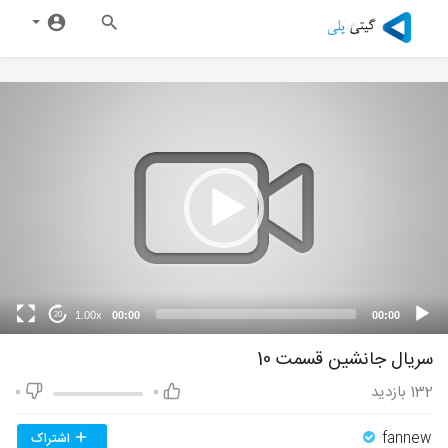
1.00x
00:00
00:00
20
سریال جانشین قسمت 10
132
بازدید
0
0
fannew
اشتراک