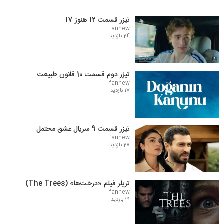
تیزر قسمت 12 هنوز 17
fannew
24 بازدید
تیزر دوم قسمت 10 قانون طبیعت
fannew
17 بازدید
تیزر قسمت 9 سریال عشق محتمل
fannew
27 بازدید
تریلر فیلم «درخت‌ها» (The Trees)
fannew
21 بازدید