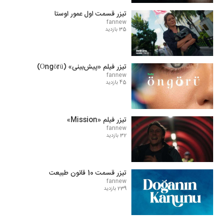
تیزر قسمت اول عمور اوستا
fannew
35 بازدید
تیزر فیلم «پیش‌بینی» (Öngörü)
fannew
45 بازدید
تیزر فیلم «Mission»
fannew
32 بازدید
تیزر قسمت 10 قانون طبیعت
fannew
239 بازدید