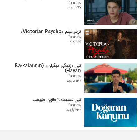
fannew
97 بازدید
تریلر فیلم «Victorian Psycho»
fannew
21 بازدید
تیزر «زندگی دیگران» (Başkalarının
Hayatı)
fannew
132 بازدید
تیزر قسمت 9 قانون طبیعت
fannew
232 بازدید