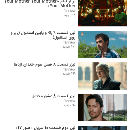
تریلر فیلم «Your Mother Your Mother
Your Mother»
fannew
18 بازدید
تیزر قسمت 9 بالا و پایین استانبول (زیر و
روی استانبول)
fannew
421 بازدید
تیزر قسمت 8 فصل سوم خاندان اژدها
fannew
499 بازدید
تیزر قسمت 8 عشق محتمل
fannew
190 بازدید
تیزر دوم قسمت 10 سریال «هنوز 17»