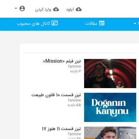
آپلود
وارد كردن
مقالات
کانال های محبوب
تیزر فیلم «Mission»
fannew
3 بازدید
تیزر قسمت 10 قانون طبیعت
fannew
55 بازدید
تیزر قسمت 11 هنوز 17
fannew