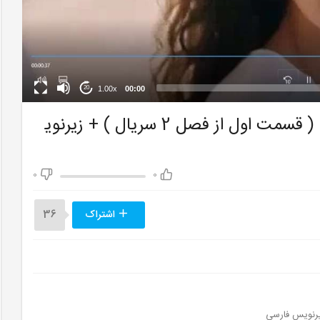
1.00x
00:00
20
تیزر 1 از قسمت 18 سریال " دختر سفیر " ( قسمت اول از فصل 2 سریال ) + زیرنوی
0
0
اشتراک
36