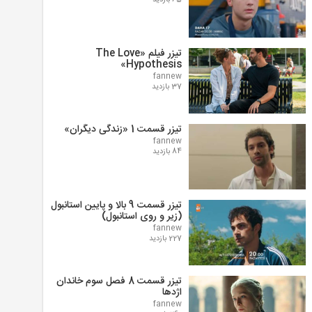
65 بازدید
تیزر فیلم «The Love
Hypothesis»
fannew
37 بازدید
تیزر قسمت 1 «زندگی دیگران»
fannew
84 بازدید
تیزر قسمت 9 بالا و پایین استانبول
(زیر و روی استانبول)
fannew
227 بازدید
تیزر قسمت 8 فصل سوم خاندان
اژدها
fannew