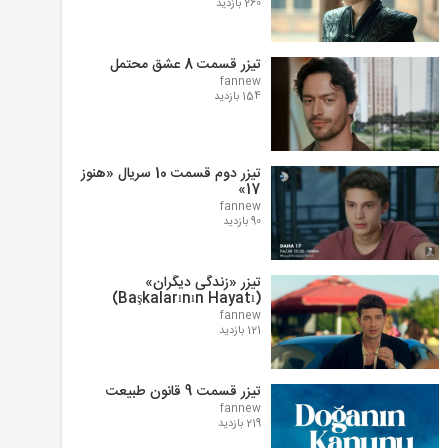
260 بازدید
تیزر قسمت 8 عشق محتمل
fannew
154 بازدید
تیزر دوم قسمت 10 سریال «هنوز
17»
fannew
90 بازدید
تیزر «زندگی دیگران»
(Başkalarının Hayatı)
fannew
121 بازدید
تیزر قسمت 9 قانون طبیعت
fannew
219 بازدید