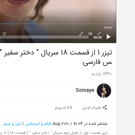
00:00
س فارسی
1630
بازدید
Somaye
اشتراک گذاری
کد ویدئو
منتشر شده در 24 Aug 2020 / In
فیلم و انیمیشن
/
تیزر و تریلر
تیزر قسمت اول از فصل دوم سریال " دختر سفیر " ( قسمت 18 ) + زیرنویس فارسی