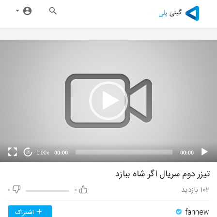
1.00x
00:00
00:00
20
تیزر دوم سریال اگر شاه ببازد
102
بازدید
0
0
fannew
اشتراک