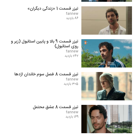
تیزر قسمت 1 «زندگی دیگران»
fannew
86 بازدید
تیزر قسمت 9 بالا و پایین استانبول (زیر و
روی استانبول)
fannew
262 بازدید
تیزر قسمت 8 فصل سوم خاندان اژدها
fannew
305 بازدید
تیزر قسمت 8 عشق محتمل
fannew
169 بازدید