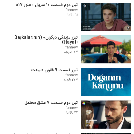
تیزر دوم قسمت 10 سریال «هنوز 17»
fannew
91 بازدید
تیزر «زندگی دیگران» (Başkalarının
Hayatı)
fannew
123 بازدید
تیزر قسمت 9 قانون طبیعت
fannew
223 بازدید
تیزر دوم قسمت 7 عشق محتمل
fannew
72 بازدید