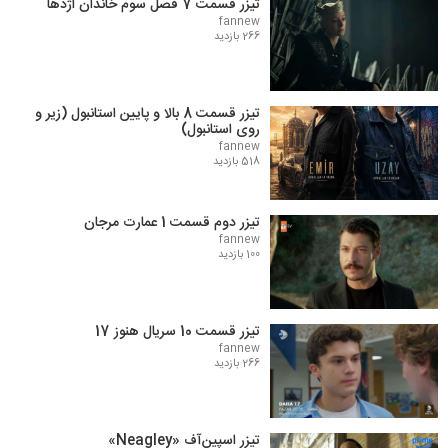
تیزر قسمت 7 فصل سوم خاندان اژدها
fannew
266 بازدید
تیزر قسمت 8 بالا و پایین استانبول (زیر و
روی استانبول)
fannew
518 بازدید
تیزر دوم قسمت 1 عمارت مرجان
fannew
100 بازدید
تیزر قسمت 10 سریال هنوز 17
fannew
266 بازدید
تیزر اسپین‌آف «Neagley»