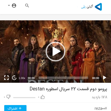
1.00x
00:00
00:00
20
پرومو دوم قسمت 22 سریال اسطوره Destan
178
بازدید
0
0
reza007
اشتراک