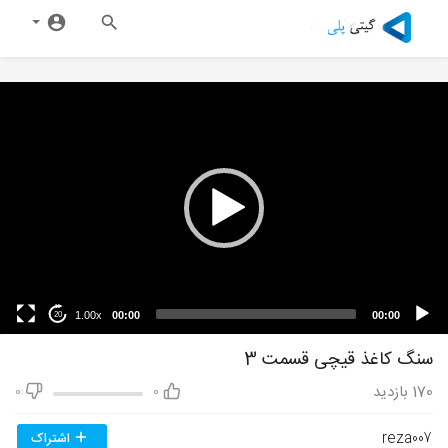
1.00x
00:00
00:00
20
سنگ کاغذ قیچی قسمت 3
170
بازدید
0
0
reza007
اشتراک