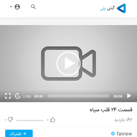
1.00x
00:00
00:00
20
قسمت ۲۴ قلب سیاه
162
بازدید
0
0
fannew
اشتراک