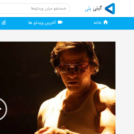
خانه
آخرین ویدئو ها
و