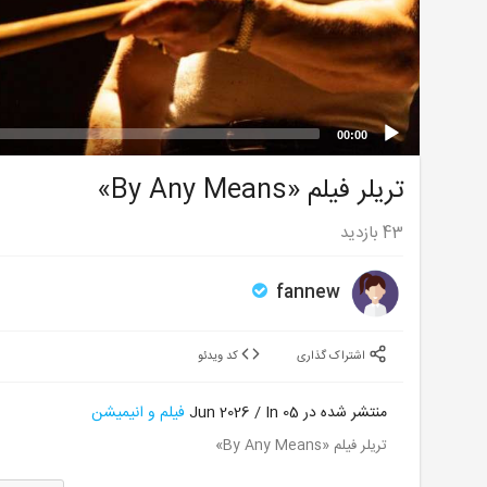
00:00
تریلر فیلم «By Any Means»
43
بازدید
fannew
اشتراک گذاری
کد ویدئو
منتشر شده در 05 Jun 2026 / In
فیلم و انیمیشن
تریلر فیلم «By Any Means»