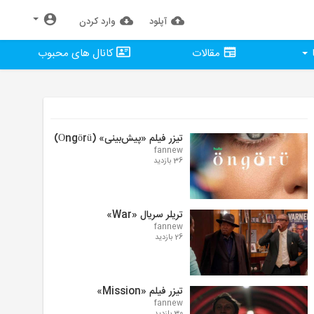
آپلود
وارد كردن
مقالات
کانال های محبوب
تیزر فیلم «پیش‌بینی» (Öngörü)
fannew
36 بازدید
تریلر سریال «War»
fannew
26 بازدید
تیزر فیلم «Mission»
fannew