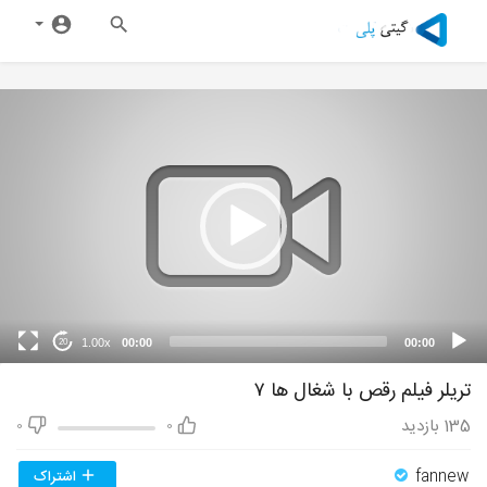
1.00x
00:00
00:00
20
تریلر فیلم رقص با شغال ها ۷
135
بازدید
0
0
fannew
اشتراک