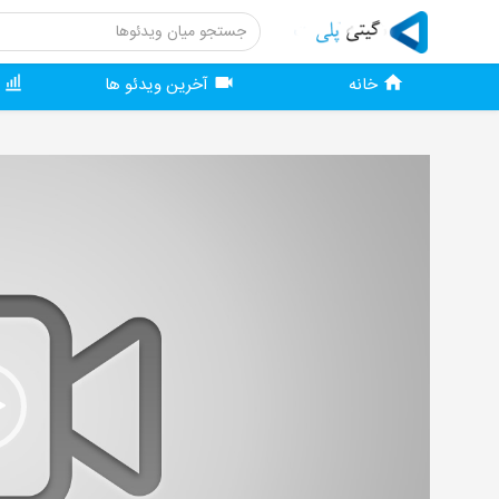
خانه
آخرین ویدئو ها
و