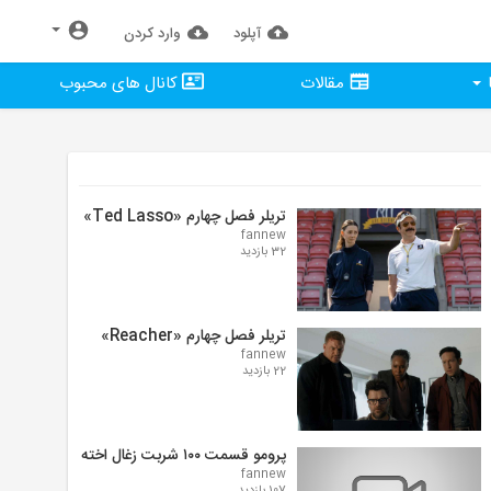
آپلود
وارد كردن
مقالات
کانال های محبوب
تریلر فصل چهارم «Ted Lasso»
fannew
32 بازدید
تریلر فصل چهارم «Reacher»
fannew
22 بازدید
پرومو قسمت ۱۰۰ شربت زغال اخته
fannew