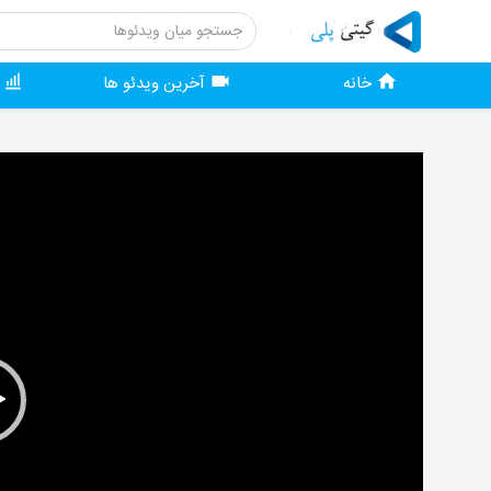
خانه
آخرین ویدئو ها
و