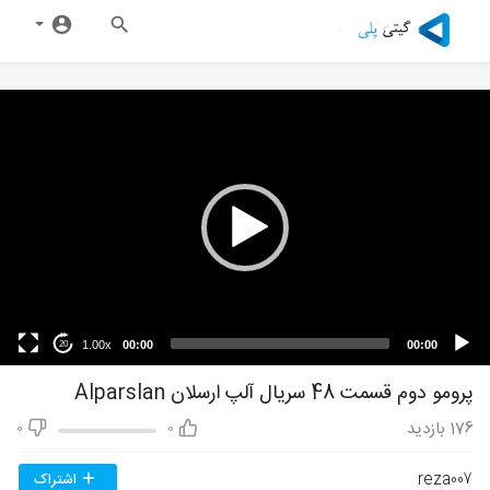
1.00x
00:00
00:00
20
پرومو دوم قسمت 48 سریال آلپ ارسلان Alparslan
176
بازدید
0
0
reza007
اشتراک