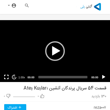
1.00x
00:00
00:00
20
قسمت 54 سریال پرندگان آتشین Ateş Kuşları
130
بازدید
0
0
reza007
اشتراک