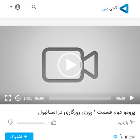
1.00x
00:00
00:00
20
پرومو دوم قسمت ۱ روزی روزگاری در استانبول
93
بازدید
0
0
fannew
اشتراک