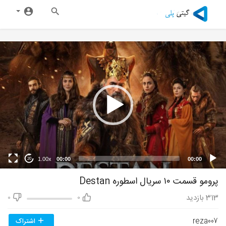
1.00x
00:00
00:00
20
پرومو قسمت ۱۰ سریال اسطوره Destan
313
بازدید
0
0
reza007
اشتراک