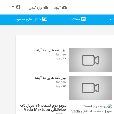
آپلود
وارد كردن
مقالات
کانال های محبوب
تیزر نامه هایی به آینده
fannew
77 بازدید
تیزر نامه هایی به آینده
fannew
116 بازدید
پرومو دوم قسمت 24 سریال نامه
خداحافظی Veda Mektubu