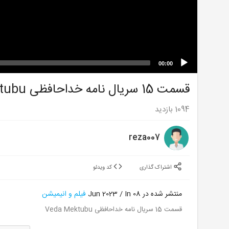
00:00
قسمت 15 سریال نامه خداحافظی Veda Mektubu
1094
بازدید
reza007
اشتراک گذاری
کد ویدئو
منتشر شده در 08 Jun 2023 / In
فیلم و انیمیشن
قسمت 15 سریال نامه خداحافظی Veda Mektubu