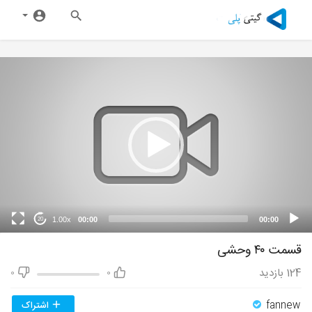
1.00x
00:00
00:00
20
قسمت ۴۰ وحشی
124
بازدید
0
0
fannew
اشتراک