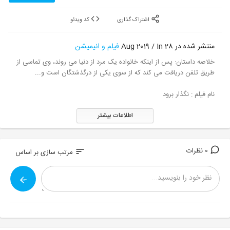
اشتراک گذاری
کد ویدئو
منتشر شده در 28 Aug 2019 / In
فیلم و انیمیشن
خلاصه داستان: پس از اینکه خانواده یک مرد از دنیا می روند، وی تماسی از
طریق تلفن دریافت می کند که از سوی یکی از درگذشتگان است و...
نام فیلم : نگذار برود
نام انگلیسی : Don't Let Go
اطلاعات بیشتر
کارگردان : Jacob Estes
0 نظرات
sort
مرتب سازی بر اساس
نویسنده : Jacob Estes
ژانر : درام
درجه بندی سنی R ( مناسب برای افراد بالای 17 سال )
مدت زمان فیلم : 104 دقیقه