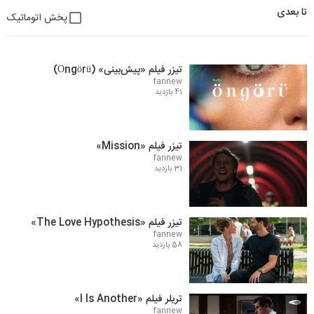
تا بعدی
پخش اتوماتیک
کشور : آمریکا
زبان : انگلیسی
تیزر فیلم «پیش‌بینی» (Öngörü)
تاریخ اکران: 30 آگوست 2019
fannew
41 بازدید
تیزر فیلم «Mission»
fannew
31 بازدید
تیزر فیلم «The Love Hypothesis»
fannew
58 بازدید
تریلر فیلم «I Is Another»
fannew