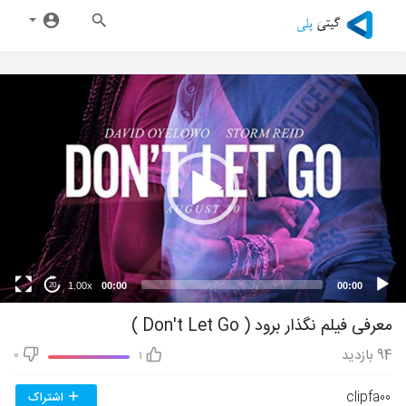
1.00x
00:00
00:00
20
معرفی فیلم نگذار برود ( Don't Let Go )
94
بازدید
0
1
clipfa00
اشتراک