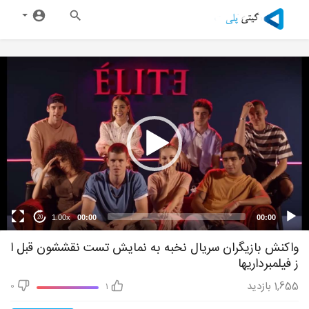
1.00x
00:00
00:00
20
واکنش بازیگران سریال نخبه به نمایش تست نقششون قبل ا
ز فیلمبرداریها
1,655
بازدید
0
1