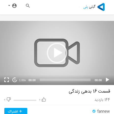
1.00x
00:00
00:00
20
قسمت 16 بدهی زندگی
144
بازدید
0
0
fannew
اشتراک