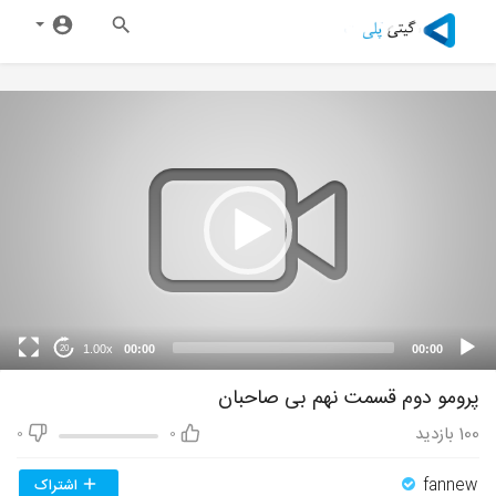
1.00x
00:00
00:00
20
پرومو دوم قسمت نهم بی صاحبان
100
بازدید
0
0
fannew
اشتراک