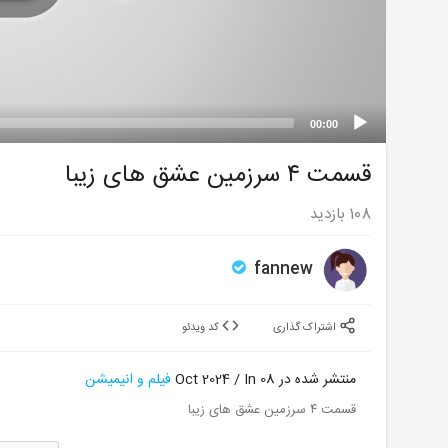
00:00
قسمت ۴ سرزمین عشق های زیبا
108
بازدید
fannew
اشتراک گذاری
کد ویدئو
منتشر شده در 08 Oct 2024 / In
فیلم و انیمیشن
قسمت ۴ سرزمین عشق های زیبا