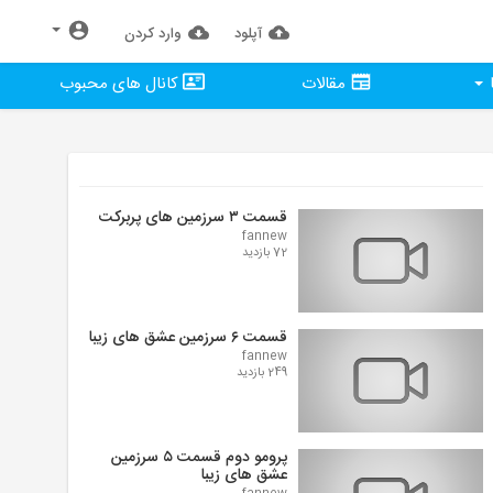
آپلود
وارد كردن
مقالات
کانال های محبوب
قسمت ۳ سرزمین های پربرکت
fannew
72 بازدید
قسمت ۶ سرزمین عشق های زیبا
fannew
249 بازدید
پرومو دوم قسمت ۵ سرزمین
عشق های زیبا