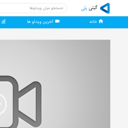
خانه
آخرین ویدئو ها
و