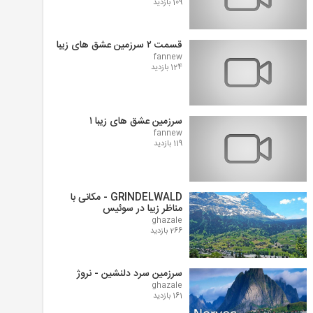
109 بازدید
قسمت ۲ سرزمین عشق های زیبا
fannew
124 بازدید
سرزمین عشق های زیبا ۱
fannew
119 بازدید
GRINDELWALD - مکانی با
مناظر زیبا در سوئیس
ghazale
266 بازدید
سرزمین سرد دلنشین - نروژ
ghazale
161 بازدید