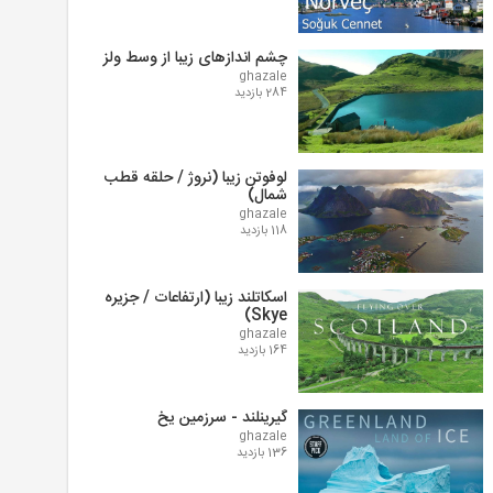
چشم اندازهای زیبا از وسط ولز
ghazale
284 بازدید
لوفوتن زیبا (نروژ / حلقه قطب
شمال)
ghazale
118 بازدید
اسکاتلند زیبا (ارتفاعات / جزیره
Skye)
ghazale
164 بازدید
گیرینلند - سرزمین یخ
ghazale
136 بازدید