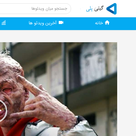
خانه
آخرین ویدئو ها
و