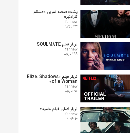
پشت صحنه تمرین «عشقم
کارادنیز»
fannew
43 بازدید
تریلر فیلم SOULM8TE
fannew
148 بازدید
تریلر فیلم «Elize: Shadows
of a Woman»
fannew
25 بازدید
تریلر اصلی فیلم «امید»
fannew
10 بازدید