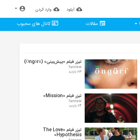
آپلود
وارد كردن
مقالات
کانال های محبوب
تیزر فیلم «پیش‌بینی» (Öngörü)
fannew
23 بازدید
تیزر فیلم «Mission»
fannew
24 بازدید
تیزر فیلم «The Love
Hypothesis»