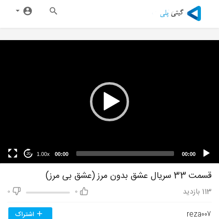
1.00x
00:00
00:00
20
قسمت 33 سریال عشق بدون مرز (عشق بی مرز)
113
بازدید
0
0
reza007
اشتراک