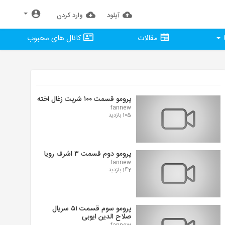
آپلود
وارد كردن
مقالات
کانال های محبوب
پرومو قسمت ۱۰۰ شربت زغال اخته
fannew
105 بازدید
پرومو دوم قسمت ۳ اشرف رویا
fannew
142 بازدید
پرومو سوم قسمت ۵۱ سریال
صلاح الدین ایوبی