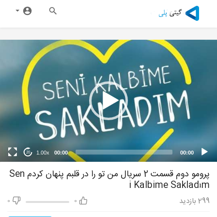
1.00x
00:00
00:00
20
پرومو دوم قسمت 2 سریال من تو را در قلبم پنهان کردم Sen
i Kalbime Sakladım
299
بازدید
0
0