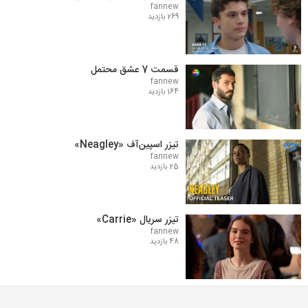
fannew
269 بازدید
قسمت 7 عشق محتمل
fannew
164 بازدید
تیزر اسپین‌آف «Neagley»
fannew
25 بازدید
تیزر سریال «Carrie»
fannew
48 بازدید