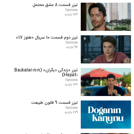
تیزر قسمت 8 عشق محتمل
fannew
186 بازدید
تیزر دوم قسمت 10 سریال «هنوز 17»
fannew
97 بازدید
تیزر «زندگی دیگران» (Başkalarının
Hayatı)
fannew
131 بازدید
تیزر قسمت 9 قانون طبیعت
fannew
229 بازدید