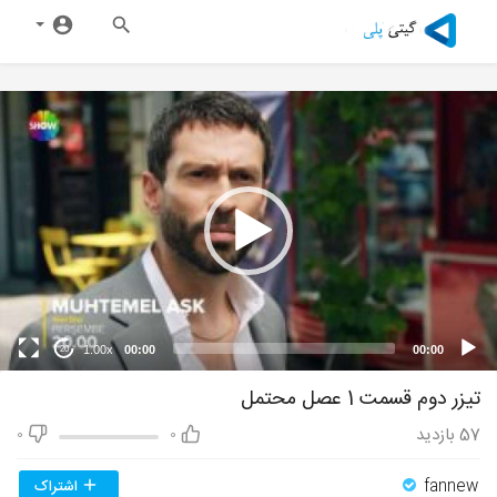
1.00x
00:00
00:00
20
تیزر دوم قسمت 1 عصل محتمل
57
بازدید
0
0
fannew
اشتراک