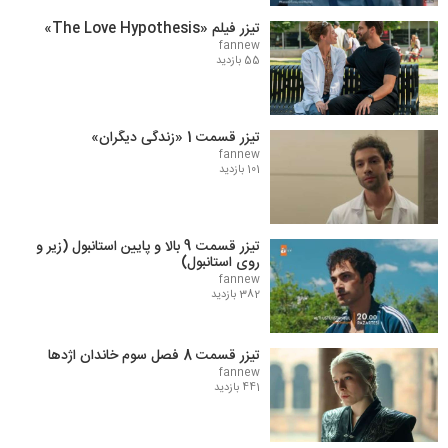
تیزر فیلم «The Love Hypothesis»
fannew
55 بازدید
تیزر قسمت 1 «زندگی دیگران»
fannew
101 بازدید
تیزر قسمت 9 بالا و پایین استانبول (زیر و
روی استانبول)
fannew
382 بازدید
تیزر قسمت 8 فصل سوم خاندان اژدها
fannew
441 بازدید